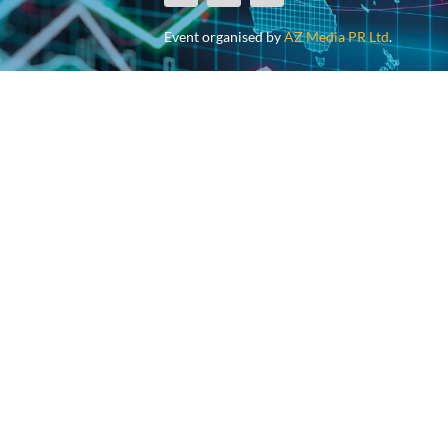
Event organised by
AZ Media PR Ltd
.