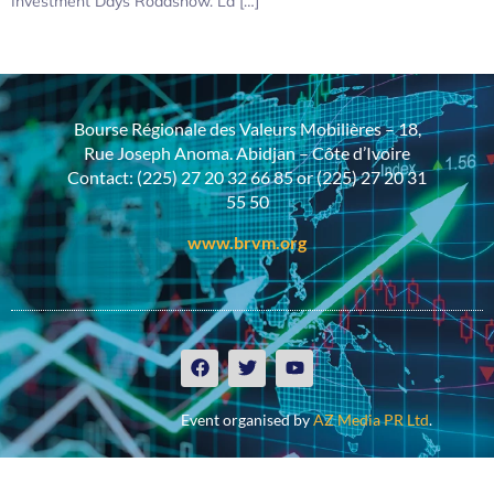
Investment Days Roadshow. La […]
Bourse Régionale des Valeurs Mobilières – 18,
Rue Joseph Anoma. Abidjan – Côte d’Ivoire
Contact: (225) 27 20 32 66 85 or (225) 27 20 31
55 50
www.brvm.org
Event organised by
AZ Media PR Ltd
.